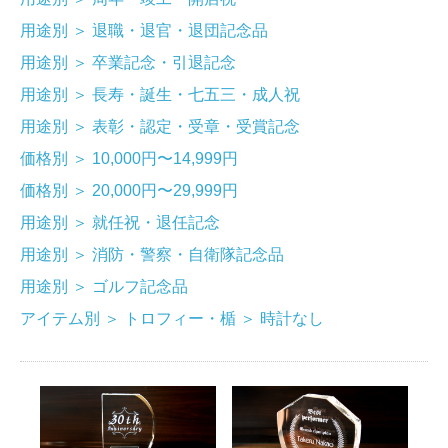
用途別
＞
退職・退官・退団記念品
用途別
＞
卒業記念・引退記念
用途別
＞
長寿・誕生・七五三・成人祝
用途別
＞
表彰・認定・受章・受賞記念
価格別
＞
10,000円〜14,999円
価格別
＞
20,000円〜29,999円
用途別
＞
就任祝・退任記念
用途別
＞
消防・警察・自衛隊記念品
用途別
＞
ゴルフ記念品
アイテム別
＞
トロフィー・楯
＞
時計なし