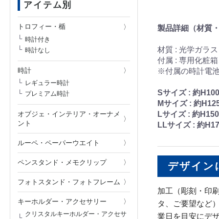
アイテム別
トロフィー・楯
製品詳細（材質
時計付き
材質 : 光学ガラス
時計なし
付属 : 専用化粧
時計
※付属の時計電
レギュラー時計
Sサイズ : 約H10
プレミアム時計
Mサイズ : 約H12
Lサイズ : 約H15
オブジェ・インテリア・オーナメ
ント
LLサイズ : 約H1
ルーペ・ペーパーウエイト
ペンスタンド・メモクリップ
デザイン
フォトスタンド・フォトフレーム
加工（彫刻・印
キーホルダー・アクセサリー
タ、ご要望など）
クリスタルキーホルダー・アクセサ
業日を目安にデ