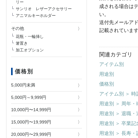
リー
成される場合は
サンリオ レザーアクセサリー
い。
アニマルキーホルダー
送付先メールア
その他
記載されていま
花瓶・一輪挿し
箸置き
加工オプション
関連カテゴリ
アイテム別
価格別
用途別
価格別
5,000円未満
アイテム別
＞
時
5,000円～9,999円
用途別
＞
周年・
10,000円〜14,999円
用途別
＞
退職・
15,000円〜19,999円
用途別
＞
卒業記
用途別
＞
長寿・
20,000円〜29,999円