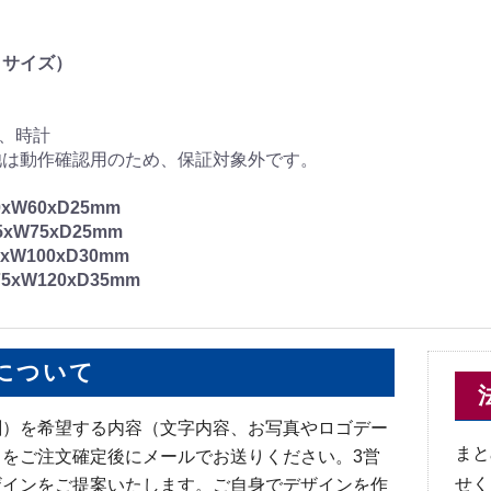
・サイズ）
箱、時計
池は動作確認用のため、保証対象外です。
0xW60xD25mm
5xW75xD25mm
0xW100xD30mm
75xW120xD35mm
について
刷）を希望する内容（文字内容、お写真やロゴデー
まと
をご注文確定後にメールでお送りください。3営
せく
ザインをご提案いたします。ご自身でデザインを作