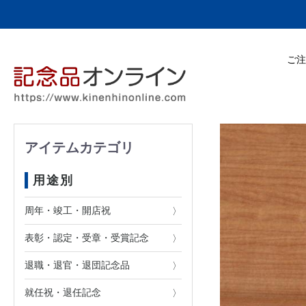
ご注
アイテムカテゴリ
用途別
周年・竣工・開店祝
表彰・認定・受章・受賞記念
退職・退官・退団記念品
就任祝・退任記念