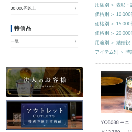
用途別
＞
表彰・
30,000円以上
価格別
＞
10,00
価格別
＞
15,00
特価品
価格別
＞
20,00
一覧
用途別
＞
結婚祝
アイテム別
＞
時
YOB088 モ