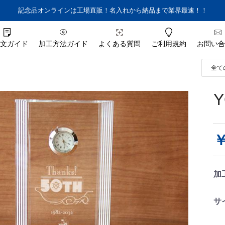
記念品オンラインは工場直販！
名入れから納品まで業界最速！！
文ガイド
加工方法ガイド
よくある質問
ご利用規約
お問い合
￥
加
サ